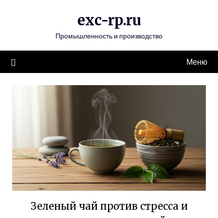
Перейти
exc-rp.ru
к
содержимому
Промышленность и производство
Меню
Зеленый чай против стресса и