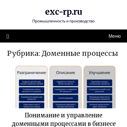
Перейти
exc-rp.ru
к
содержимому
Промышленность и производство
Меню
Рубрика:
Доменные процессы
Понимание и управление
доменными процессами в бизнесе