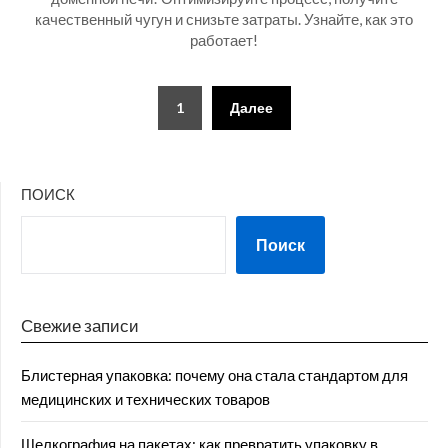
качественный чугун и снизьте затраты. Узнайте, как это
работает!
Пагинация
1
Далее
записей
ПОИСК
Поиск
Свежие записи
Блистерная упаковка: почему она стала стандартом для
медицинских и технических товаров
Шелкография на пакетах: как превратить упаковку в