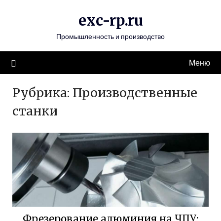
Перейти
exc-rp.ru
к
содержимому
Промышленность и производство
Меню
Рубрика:
Производственные
станки
Фрезерование алюминия на ЧПУ: