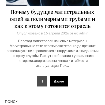
Почему будущее магистральных
сетей за полимерными трубами и
как к этому готовится отрасль
Опубликовано в
16 апреля 2026
от
ex_admin
Переход магистралей на новые материалы
Магистральные сети переживают этап, когда прежние
решения уже не справляются с нагрузками и ожиданиями
по сроку службы. Растут требования к управлению
потерями, энергоэффективности и гибкости
эксплуатации. При…
Пагинация
1
Далее
записей
ПОИСК