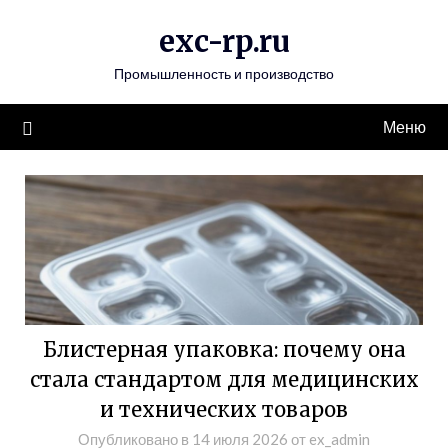
Перейти
exc-rp.ru
к
содержимому
Промышленность и производство
Меню
Блистерная упаковка: почему она
стала стандартом для медицинских
и технических товаров
Опубликовано в
14 июля 2026
от
ex_admin