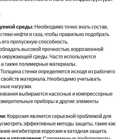
я
уемой среды:
Необходимо точно знать состав‚
стики нефти и газа‚ чтобы правильно подобрать
 его пропускную способность.
бладать высокой прочностью‚ коррозионной
ию окружающей среды. Часто используются
‚ а также полимерные материалы.
Толщина стенки определяется исходя из рабочего
х свойств материала. Необходимо учитывать
ные нагрузки.
рования выбираются насосные и компрессорные
-измерительные приборы и другие элементы
ии:
Коррозия является серьезной проблемой для
усмотреть эффективные методы защиты‚ такие как
ние ингибиторов коррозии и катодная защита.
и и управления:
Современные трубопроводы