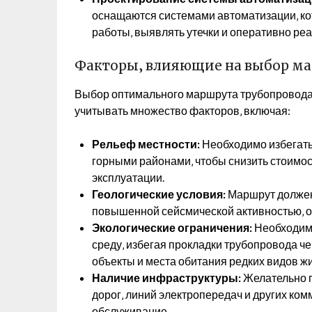
оснащаются системами автоматизации‚ к
работы‚ выявлять утечки и оперативно ре
Факторы‚ влияющие на выбор м
Выбор оптимального маршрута трубопровода 
учитывать множество факторов‚ включая:
Рельеф местности:
Необходимо избегать
горными районами‚ чтобы снизить стоимос
эксплуатации.
Геологические условия:
Маршрут должен 
повышенной сейсмической активностью‚ о
Экологические ограничения:
Необходим
среду‚ избегая прокладки трубопровода 
объекты и места обитания редких видов ж
Наличие инфраструктуры:
Желательно 
дорог‚ линий электропередач и других ком
обслуживание.