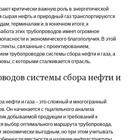
рают критически важную роль в энергетической
м сырая нефть и природный газ транспортируются
м‚ терминалам и‚ в конечном итоге‚ к
работа этих трубопроводов имеет огромное
опасности и экономического благополучия. В этой
спекты‚ связанные с проектированием‚
ием трубопроводов системы сбора нефти и газа‚ а
овы‚ с которыми сталкивается отрасль.
водов системы сбора нефти и
 нефти и газа – это сложный и многогранный
в. Он начинается с тщательного анализа
ик добываемой продукции и требований к
ся выбор оптимального маршрута трубопровода‚
 экономически выгодным‚ но при этом учитывать
собенности местности и наличие инфраструктуры.