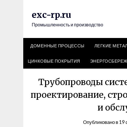
Перейти
к
exc-rp.ru
содержимому
Промышленность и производство
ДОМЕННЫЕ ПРОЦЕССЫ
ЛЕГКИЕ МЕТА
ЦИНКОВЫЕ ПОКРЫТИЯ
ЭНЕРГОСБЕРЕ
Трубопроводы систе
проектирование, стро
и обс
Опубликовано в
19 