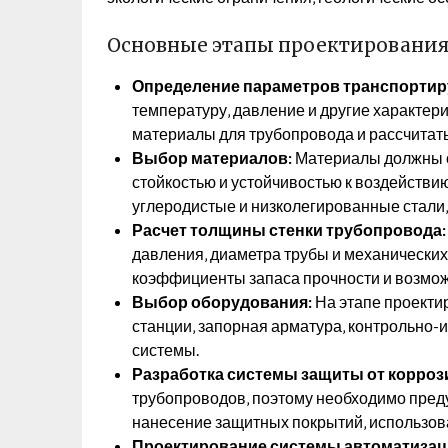
Основные этапы проектировани
Определение параметров транспортир
температуру‚ давление и другие характери
материалы для трубопровода и рассчитать
Выбор материалов:
Материалы должны о
стойкостью и устойчивостью к воздейств
углеродистые и низколегированные стали
Расчет толщины стенки трубопровода:
давления‚ диаметра трубы и механически
коэффициенты запаса прочности и возмож
Выбор оборудования:
На этапе проекти
станции‚ запорная арматура‚ контрольно
системы.
Разработка системы защиты от корроз
трубопроводов‚ поэтому необходимо пред
нанесение защитных покрытий‚ использова
Проектирование системы автоматизаци