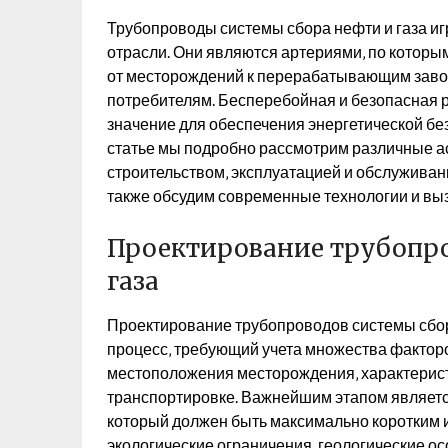
Трубопроводы системы сбора нефти и газа иг
отрасли. Они являются артериями‚ по которы
от месторождений к перерабатывающим завода
потребителям. Бесперебойная и безопасная 
значение для обеспечения энергетической без
статье мы подробно рассмотрим различные а
строительством‚ эксплуатацией и обслуживан
также обсудим современные технологии и выз
Проектирование трубопро
газа
Проектирование трубопроводов системы сбора
процесс‚ требующий учета множества факторо
местоположения месторождения‚ характерист
транспортировке. Важнейшим этапом являет
который должен быть максимально коротким и
экологические ограничения‚ геологические о