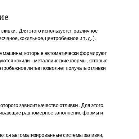
ие
ливки․ Для этого используется различное
есчаное, кокильное, центробежное и т․д․)․
е машины, которые автоматически формируют
уются кокили – металлические формы, которые
тробежное литье позволяет получать отливки
оторого зависит качество отливки․ Для этого
ечивающие равномерное заполнение формы и
ются автоматизированные системы заливки,