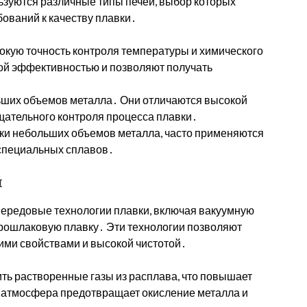
ьзуются различные типы печей, выбор которых
ебований к качеству плавки․
окую точность контроля температуры и химического
ой эффективностью и позволяют получать
льших объемов металла․ Они отличаются высокой
щательного контроля процесса плавки․
вки небольших объемов металла, часто применяются
 специальных сплавов․
и
ередовые технологии плавки, включая вакуумную
трошлаковую плавку․ Эти технологии позволяют
ими свойствами и высокой чистотой․
ить растворенные газы из расплава, что повышает
я атмосфера предотвращает окисление металла и