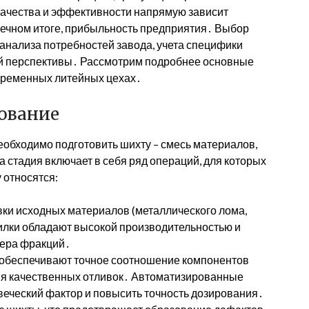
качества и эффективности напрямую зависит
онечном итоге, прибыльность предприятия․ Выбор
 анализа потребностей завода, учета специфики
ой перспективы․ Рассмотрим подробнее основные
овременных литейных цехах․
ование
обходимо подготовить шихту – смесь материалов,
а стадия включает в себя ряд операций, для которых
 относятся:
вки исходных материалов (металлического лома,
билки обладают высокой производительностью и
мера фракций․
 обеспечивают точное соотношение компонентов
ния качественных отливок․ Автоматизированные
еческий фактор и повысить точность дозирования․