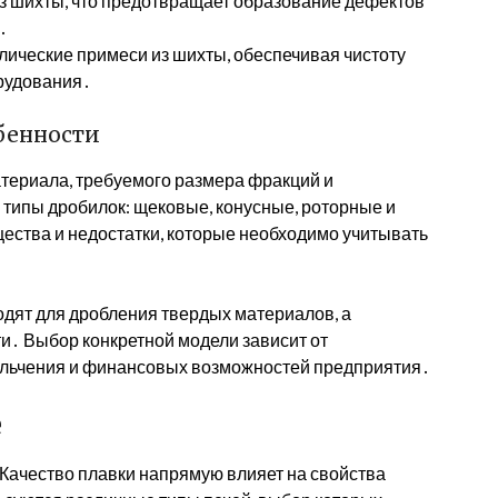
из шихты, что предотвращает образование дефектов
․
лические примеси из шихты, обеспечивая чистоту
рудования․
бенности
атериала, требуемого размера фракций и
типы дробилок: щековые, конусные, роторные и
ества и недостатки, которые необходимо учитывать
дят для дробления твердых материалов, а
и․ Выбор конкретной модели зависит от
ельчения и финансовых возможностей предприятия․
е
 Качество плавки напрямую влияет на свойства