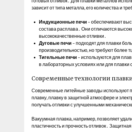
готовых отливок․ Для плавки металлов испол
зависит от типа металла, его количества и тр
Индукционные печи
– обеспечивают выс
состава расплава․ Они отличаются высок
высококачественные отливки․
Дуговые печи
– подходят для плавки бо
производительностью, но требуют более т
Тигельные печи
– используются для пла
в лабораторных условиях или для плавки
Современные технологии плавк
Современные литейные заводы используют п
плавку, плавку в защитной атмосфере и элек
получать отливки с улучшенными механическ
Вакуумная плавка, например, позволяет удал
пластичность и прочность отливок․ Защитна