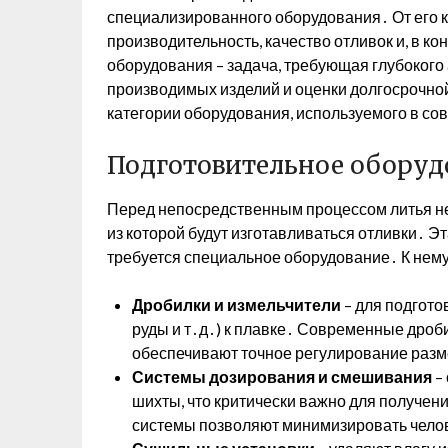
специализированного оборудования․ От его 
производительность, качество отливок и, в к
оборудования – задача, требующая глубокого
производимых изделий и оценки долгосрочн
категории оборудования, используемого в с
Подготовительное оборуд
Перед непосредственным процессом литья не
из которой будут изготавливаться отливки․ Эт
требуется специальное оборудование․ К нему
Дробилки и измельчители
– для подгото
руды и т․д․) к плавке․ Современные дро
обеспечивают точное регулирование раз
Системы дозирования и смешивания
–
шихты, что критически важно для получе
системы позволяют минимизировать челов