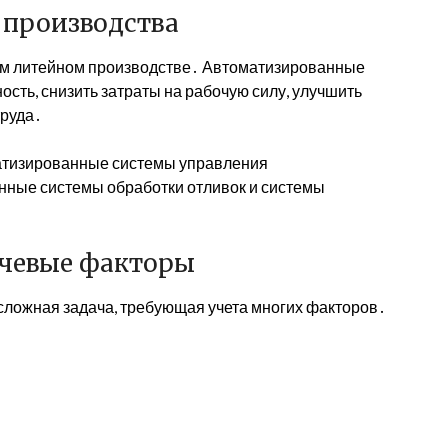
 производства
ом литейном производстве․ Автоматизированные
сть, снизить затраты на рабочую силу, улучшить
труда․
матизированные системы управления
нные системы обработки отливок и системы
ючевые факторы
сложная задача, требующая учета многих факторов․