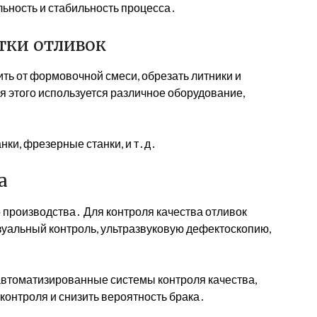
ьность и стабильность процесса․
тки отливок
ть от формовочной смеси, обрезать литники и
я этого используется различное оборудование,
ки, фрезерные станки, и т․д․
а
о производства․ Для контроля качества отливок
зуальный контроль, ультразвуковую дефектоскопию,
втоматизированные системы контроля качества,
онтроля и снизить вероятность брака․