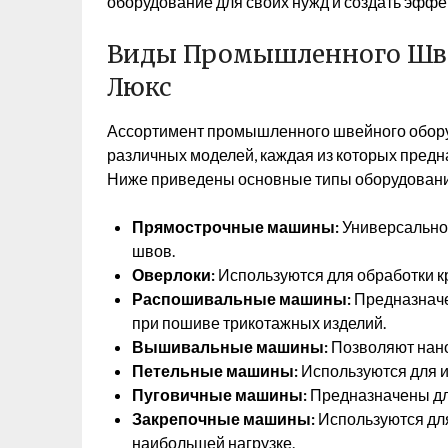
оборудование для своих нужд и создать эфф
Виды Промышленного Шве
Люкс
Ассортимент промышленного швейного обору
различных моделей, каждая из которых пред
Ниже приведены основные типы оборудовани
Прямострочные машины:
Универсально
швов.
Оверлоки:
Используются для обработки к
Распошивальные машины:
Предназначе
при пошиве трикотажных изделий.
Вышивальные машины:
Позволяют нано
Петельные машины:
Используются для и
Пуговичные машины:
Предназначены дл
Закрепочные машины:
Используются для
наибольшей нагрузке.