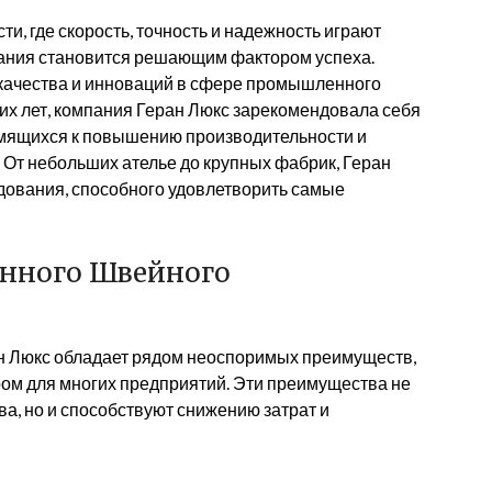
 где скорость, точность и надежность играют
ания становится решающим фактором успеха.
л качества и инноваций в сфере промышленного
их лет, компания Геран Люкс зарекомендовала себя
емящихся к повышению производительности и
От небольших ателье до крупных фабрик, Геран
дования, способного удовлетворить самые
нного Швейного
 Люкс обладает рядом неоспоримых преимуществ,
ом для многих предприятий. Эти преимущества не
, но и способствуют снижению затрат и