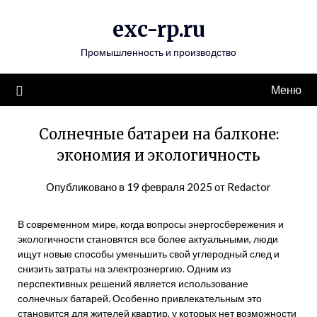
Перейти
exc-rp.ru
к
содержимому
Промышленность и производство
Меню
Солнечные батареи на балконе:
экономия и экологичность
Опубликовано в
19 февраля 2025
от
Redactor
В современном мире, когда вопросы энергосбережения и
экологичности становятся все более актуальными, люди
ищут новые способы уменьшить свой углеродный след и
снизить затраты на электроэнергию. Одним из
перспективных решений является использование
солнечных батарей. Особенно привлекательным это
становится для жителей квартир, у которых нет возможности