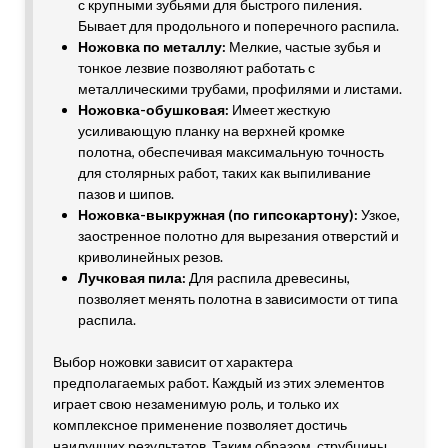
с крупными зубьями для быстрого пиления.
Бывает для продольного и поперечного распила.
Ножовка по металлу:
Мелкие, частые зубья и
тонкое лезвие позволяют работать с
металлическими трубами, профилями и листами.
Ножовка-обушковая:
Имеет жесткую
усиливающую планку на верхней кромке
полотна, обеспечивая максимальную точность
для столярных работ, таких как выпиливание
пазов и шипов.
Ножовка-выкружная (по гипсокартону):
Узкое,
заостренное полотно для вырезания отверстий и
криволинейных резов.
Лучковая пила:
Для распила древесины,
позволяет менять полотна в зависимости от типа
распила.
Выбор ножовки зависит от характера
предполагаемых работ. Каждый из этих элементов
играет свою незаменимую роль, и только их
комплексное применение позволяет достичь
наилучших результатов. Таким образом, струбцины,