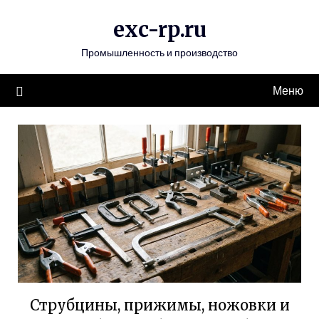
Перейти
exc-rp.ru
к
содержимому
Промышленность и производство
Меню
Струбцины, прижимы, ножовки и