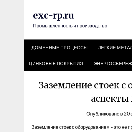
Перейти
к
exc-rp.ru
содержимому
Промышленность и производство
ДОМЕННЫЕ ПРОЦЕССЫ
ЛЕГКИЕ МЕТА
ЦИНКОВЫЕ ПОКРЫТИЯ
ЭНЕРГОСБЕРЕ
Заземление стоек с
аспекты
Опубликовано в
20 
Заземление стоек с оборудованием – это не п