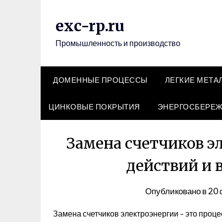
Перейти
к
exc-rp.ru
содержимому
Промышленность и производство
ДОМЕННЫЕ ПРОЦЕССЫ
ЛЕГКИЕ МЕТА
ЦИНКОВЫЕ ПОКРЫТИЯ
ЭНЕРГОСБЕРЕ
Замена счетчиков э
действий и
Опубликовано в
20 
Замена счетчиков электроэнергии – это проц