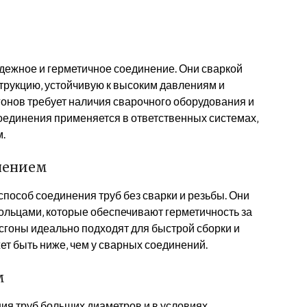
ежное и герметичное соединение. Они сваркой
струкцию‚ устойчивую к высоким давлениям и
онов требует наличия сварочного оборудования и
оединения применяется в ответственных системах‚
.
нением
пособ соединения труб без сварки и резьбы. Они
льцами‚ которые обеспечивают герметичность за
сгоны идеально подходят для быстрой сборки и
ет быть ниже‚ чем у сварных соединений.
м
я труб больших диаметров и в условиях‚