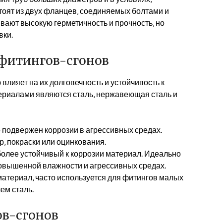
тоят из двух фланцев‚ соединяемых болтами и
ают высокую герметичность и прочность‚ но
вки.
фитингов-сгонов
лияет на их долговечность и устойчивость к
ериалами являются сталь‚ нержавеющая сталь и
 подвержен коррозии в агрессивных средах.
‚ покраски или оцинкования.
более устойчивый к коррозии материал. Идеально
повышенной влажности и агрессивных средах.
атериал‚ часто используется для фитингов малых
ем сталь.
в-сгонов