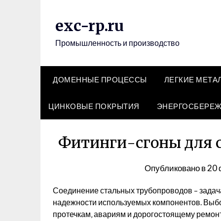
Перейти
к
exc-rp.ru
содержимому
Промышленность и производство
ДОМЕННЫЕ ПРОЦЕССЫ
ЛЕГКИЕ МЕТА
ЦИНКОВЫЕ ПОКРЫТИЯ
ЭНЕРГОСБЕРЕ
Фитинги-сгоны для 
Опубликовано в
20 
Соединение стальных трубопроводов – задача
надежности используемых компонентов. Выбо
протечкам‚ авариям и дорогостоящему ремонт