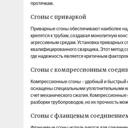
протечкам.
Сгоны с приваркой
Приварные сгоны обеспечивают наиболее над
крепятся к трубам‚ создавая монолитную кон
агрессивным средам. Установка приварных сг
квалифицированного сварщика. Этот метод с
где надежность является критичным фактором
Сгоны с компрессионным соеди
Компрессионные сгоны – удобный и быстрый с
оснащены специальными уплотнительными ко
счет механического сжатия. Компрессионные 
разборки трубопроводов‚ но их прочность мож
Сгоны с фланцевым соединение
Фланцевые сгоны используются для соединени