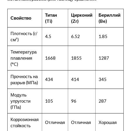
Титан
Цирконий
Бериллий
Свойство
(Ti)
(Zr)
(Be)
Плотность (г/
4.5
6.52
1.85
см³)
Температура
плавления
1668
1855
1287
(°C)
Прочность на
434
414
345
разрыв (МПа)
Модуль
упругости
105
96
287
(ГПа)
Коррозионная
Отличная
Отличная
Хорошая
стойкость