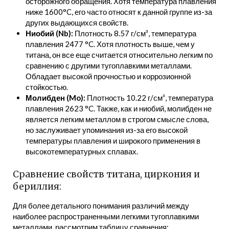
осторожного обращения. Хотя температура плавления
ниже 1600°C, его часто относят к данной группе из-за
других выдающихся свойств.
Ниобий (Nb):
Плотность 8.57 г/см³, температура
плавления 2477 °C. Хотя плотность выше, чем у
титана, он все еще считается относительно легким по
сравнению с другими тугоплавкими металлами.
Обладает высокой прочностью и коррозионной
стойкостью.
Молибден (Mo):
Плотность 10.22 г/см³, температура
плавления 2623 °C. Также, как и ниобий, молибден не
является легким металлом в строгом смысле слова,
но заслуживает упоминания из-за его высокой
температуры плавления и широкого применения в
высокотемпературных сплавах.
Сравнение свойств титана, циркония и
бериллия:
Для более детального понимания различий между
наиболее распространенными легкими тугоплавкими
металлами, рассмотрим таблицу сравнения: