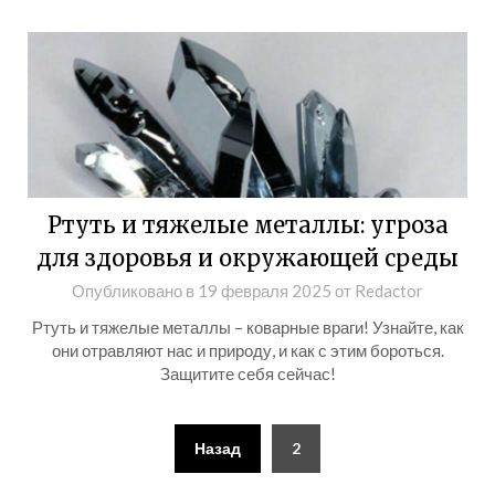
Ртуть и тяжелые металлы: угроза
для здоровья и окружающей среды
Опубликовано в
19 февраля 2025
от
Redactor
Ртуть и тяжелые металлы – коварные враги! Узнайте, как
они отравляют нас и природу, и как с этим бороться.
Защитите себя сейчас!
Пагинация
Назад
2
записей