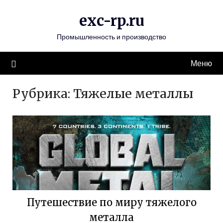
Перейти
exc-rp.ru
к
содержимому
Промышленность и производство
Меню
Рубрика:
Тяжелые металлы
Путешествие по миру тяжелого
металла